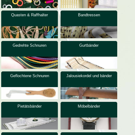
Quasten & Raffhalter
Bandtressen
Gedrehte Schnuren
Gurtbänder
Geflochtene Schnuren
Jalousiekordel und ­bänder
Pietätsbänder
Möbelbänder