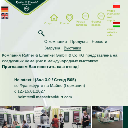
Wideo
instruktaż
owe
szycia
Форма
Форма
Старт
Контакт
запроса
заказа
varrás
oktatás
video
Выставки
О компании
Продукты
Новости
Загрузка
Выставки
Компания Ruther & Einenkel GmbH & Co.KG представлена на
следующих немецких и международных выставках.
Приглашаем Вас посетить наш стенд!
Heimtextil (Зал 3.0 / Стенд B05)
во Франкфурте на Майне (Германия)
c 12.-15.01.2027
...
heimtextil.messefrankfurt.com