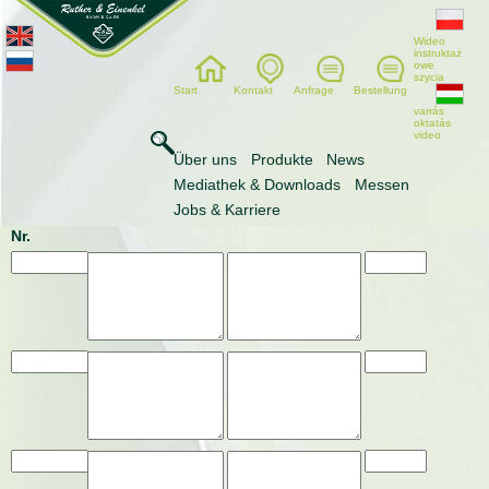
Wideo
instruktaż
owe
szycia
Start
Kontakt
Anfrage
Bestellung
varrás
oktatás
video
Bestellung
Über uns
Produkte
News
Mediathek & Downloads
Messen
Jobs & Karriere
Artikel-
Bezeichnung
Bemerkungen
Menge
Nr.