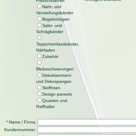
Flauschbänder
Naht- und
Versteifungsbänder
Bügeleinlagen
Satin- und
Schrägbänder
Teppicheinfassbänder,
Nähfaden
Zubehör
Bleibeschwerungen
Dekoklammern
und Dekospangen
Stoffösen
Design paneels
Quasten und
Raffhalter
* Name / Firma:
Kundennummer: