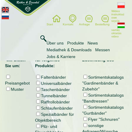
Wideo
instruktaż
owe
szycia
Start
Kontakt
Anfrage
Bestellung
varrás
oktatás
video
Anfrage
Über uns
Produkte
News
Mediathek & Downloads
Messen
Jobs & Karriere
Wir bitten
für folgende
Zusendung des
Sie um:
Produkte:
Faltenbänder
Sortimentskatalogs
Preisangebot
"Gardinenbänder &
Universalbänder
Zubehör"
Muster
Taschenbänder
Sortimentskatalogs
Tunnelbänder
"Bandtressen"
Raffrollobänder
Sortimentskatalogs
Schlaufenbänder
"Gurtbänder"
Spezialbänder für
Flyer "Schnuren"
Objektbereich
sonstige
Pilz- und
Anfragen/Wünsche